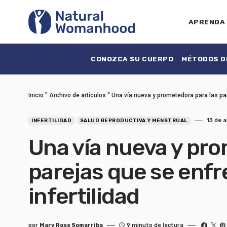
APRENDA
CONOZCA SU CUERPO
MÉTODOS DE
Inicio
"
Archivo de artículos
"
Una vía nueva y prometedora para las par
13 de a
INFERTILIDAD
SALUD REPRODUCTIVA Y MENSTRUAL
Una vía nueva y pro
parejas que se enfr
infertilidad
por
Mary Rose Somarriba
9 minuto de lectura