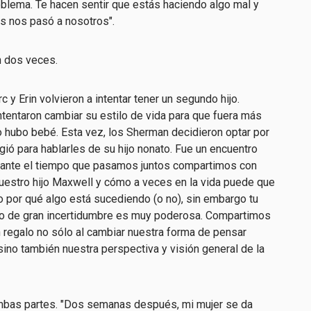
oblema. Te hacen sentir que estás haciendo algo mal y
s nos pasó a nosotros".
n dos veces.
c y Erin volvieron a intentar tener un segundo hijo.
ntentaron cambiar su estilo de vida para que fuera más
o hubo bebé. Esta vez, los Sherman decidieron optar por
igió para hablarles de su hijo nonato. Fue un encuentro
rante el tiempo que pasamos juntos compartimos con
nuestro hijo Maxwell y cómo a veces en la vida puede que
o por qué algo está sucediendo (o no), sin embargo tu
o de gran incertidumbre es muy poderosa. Compartimos
n regalo no sólo al cambiar nuestra forma de pensar
ino también nuestra perspectiva y visión general de la
ambas partes. "Dos semanas después, mi mujer se da