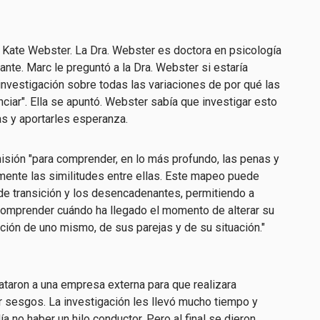
. Kate Webster. La Dra. Webster es doctora en psicología
ante. Marc le preguntó a la Dra. Webster si estaría
 investigación sobre todas las variaciones de por qué las
iar". Ella se apuntó. Webster sabía que investigar esto
as y aportarles esperanza.
misión "para comprender, en lo más profundo, las penas y
camente las similitudes entre ellas. Este mapeo puede
e transición y los desencadenantes, permitiendo a
comprender cuándo ha llegado el momento de alterar su
ción de uno mismo, de sus parejas y de su situación."
ataron a una empresa externa para que realizara
tar sesgos. La investigación les llevó mucho tiempo y
 no haber un hilo conductor. Pero al final se dieron