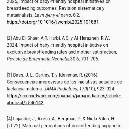
2025, Impact of baby-friendly hospital initiatives on
breastfeeding outcomes: Revisión sistemática y
metaanálisis,
La mujer y el parto
, 8.2,
https://doi.org/10.1016/j.wombi.2025.101881
[2] Abu El-Shaer, A.R, Harbi, A.S, y Al-Harazneh, R.W.,
2024, Impact of baby-friendly hospital initiative on
exclusive breastfeeding rates and mother satisfaction,
Revista de Enfermería Neonatal
,30.6, 701-706.
[3] Bass, J. L., Gartley, T. y Kleinman, R. (2016).
Consecuencias imprevistas de las iniciativas actuales de
lactancia materna.
JAMA Pediatrics, 170
(10), 923-924.
https://jamanetwork.com/journals/jamapediatrics/article-
abstract/2546142
[4] Lojander, J., Axelin, A., Bergman, P., & Niela-Vilen, H.
(2022). Maternal perceptions of breastfeeding support in