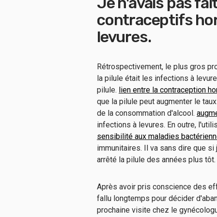
Je n'avais pas fait
contraceptifs hor
levures.
Rétrospectivement, le plus gros pro
la pilule était les infections à levur
pilule.
lien entre la contraception ho
que la pilule peut augmenter le tau
de la consommation d'alcool.
augme
infections à levures. En outre, l'ut
sensibilité aux maladies bactérienn
immunitaires. Il va sans dire que si
arrêté la pilule des années plus tôt
Après avoir pris conscience des eff
fallu longtemps pour décider d'aba
prochaine visite chez le gynécologu