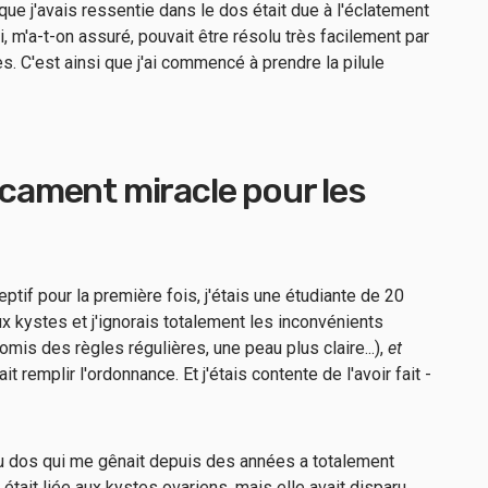
 que j'avais ressentie dans le dos était due à l'éclatement
, m'a-t-on assuré, pouvait être résolu très facilement par
. C'est ainsi que j'ai commencé à prendre la pilule
dicament miracle pour les
eptif pour la première fois, j'étais une étudiante de 20
ux kystes et j'ignorais totalement les inconvénients
romis des règles régulières, une peau plus claire...),
et
ait remplir l'ordonnance. Et j'étais contente de l'avoir fait -
u dos qui me gênait depuis des années a totalement
 était liée aux kystes ovariens, mais elle avait disparu