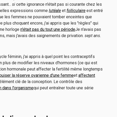
sant...
si
cette ignorance n'était pas si courante chez les
velles expressions comme
lutéale
et
folliculaire
est entré
 que les femmes ne pouvaient tomber enceintes que
e plus choquant encore, j'ai appris que les "règles" qui
une horloge
n'était pas du tout une période
Je n'avais pas
ns, mais j'avais des saignements de privation.
sept ans.
le féminin, j'ai appris à quel point les contraceptifs
En plus de modifier les niveaux d'hormones (ce qui est
tion hormonale peut affecter la fertilité même longtemps
puiser la réserve ovarienne d'une femme
et
affectent
élément clé de la conception. Le contrôle des
n dans l'organisme
qui peut entraîner toute une série