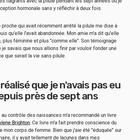
es flagrants avec la pilule pendant les sept années où je
raception hormonale sans y réfléchir à deux fois.
e proche qui avait récemment arrêté la pilule me dise à
uis qu'elle l'avait abandonnée. Mon amie m'a dit qu'elle
e, plus féminine et plus "comme elle". Son témoignage
 je savais que nous allions finir par vouloir fonder une
ce que serait la vie sans pilule.
réalisé que je n'avais pas eu
depuis près de sept ans
au contrôle des naissances m'a recommandé un livre
olene Brighton
. Ce livre m'a fait prendre conscience du
e mon corps de femme. Bien que j'aie été "éduquée" sur
maire, il y avait tellement de lacunes dans mes