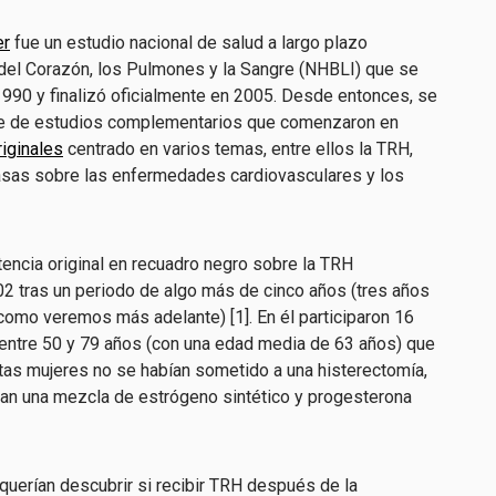
er
fue un estudio nacional de salud a largo plazo
l del Corazón, los Pulmones y la Sangre (NHBLI) que se
 1990 y finalizó oficialmente en 2005. Desde entonces, se
ie de estudios complementarios que comenzaron en
riginales
centrado en varios temas, entre ellos la TRH,
rasas sobre las enfermedades cardiovasculares y los
rtencia original en recuadro negro sobre la TRH
2 tras un periodo de algo más de cinco años (tres años
como veremos más adelante) [1]. En él participaron 16
ntre 50 y 79 años (con una edad media de 63 años) que
stas mujeres no se habían sometido a una histerectomía,
eran una mezcla de estrógeno sintético y progesterona
querían descubrir si recibir TRH después de la