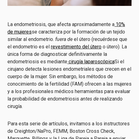
La endometriosis, que afecta aproximadamente a
10%
de mujeres
se caracteriza por la formación de un tejido
similar al endometrio.
fuera de
el útero (recuérdese que
el endometrio es el
revestimiento del útero
o útero). La
única forma de diagnosticar definitivamente la
endometriosis es mediante
cirugía laparoscópica
Si el
cirujano detecta lesiones endometriales que crecen en el
cuerpo de la mujer. Sin embargo, los métodos de
conocimiento de la fertilidad (FAM) ofrecen a las mujeres
y a los profesionales médicos herramientas para evaluar
la probabilidad de endometriosis
antes de
realizando
cirugía.
Para esta serie de artículos, invitamos a los instructores
de Creighton/NaPro, FEMM, Boston Cross Check,
Marquette, Billings y la Liga de Pareja a Pareja a enviar