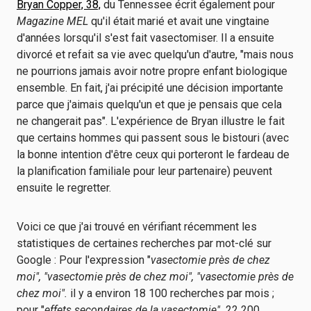
Bryan Copper, 38,
du Tennessee écrit également pour
Magazine MEL
qu'il était marié et avait une vingtaine
d'années lorsqu'il s'est fait vasectomiser. Il a ensuite
divorcé et refait sa vie avec quelqu'un d'autre, "mais nous
ne pourrions jamais avoir notre propre enfant biologique
ensemble. En fait, j'ai précipité une décision importante
parce que j'aimais quelqu'un et que je pensais que cela
ne changerait pas". L'expérience de Bryan illustre le fait
que certains hommes qui passent sous le bistouri (avec
la bonne intention d'être ceux qui porteront le fardeau de
la planification familiale pour leur partenaire) peuvent
ensuite le regretter.
Voici ce que j'ai trouvé en vérifiant récemment les
statistiques de certaines recherches par mot-clé sur
Google : Pour l'expression "
vasectomie près de chez
moi", "vasectomie près de chez moi", "vasectomie près de
chez moi".
il y a environ 18 100 recherches par mois ;
pour "
effets secondaires de la vasectomie".
22 200