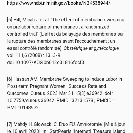
https://www.ncbi.nlm.nih.gov/books/NBK538944/
[5] Hill, Micah J et al. "The effect of membrane sweeping
on prelabor rupture of membranes : a randomized
controlled trial" (L'effet du balayage des membranes sur
la rupture des membranes avant l'accouchement : un
essai contrôlé randomisé).
Obstétrique et gynécologie
vol. 111,6 (2008) : 1313-9.
doi:10.1097/AOG.0b013e31816fdcf3
[6] Hassan AM. Membrane Sweeping to Induce Labor in
Post-term Pregnant Women : Success Rate and
Outcomes. Cureus. 2023 Mar 31;15(3):e36942. doi :
10.7759/cureus.36942. PMID : 37131578 ; PMCID :
PMC10148972.
[7] Mahdy H, Glowacki C, Eruo FU. Amniotomie. [Mis à jour
le 10 avril 2023]. In : StatPearls [Internet]. Treasure Island