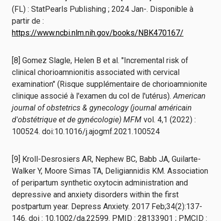
(FL) : StatPearls Publishing ; 2024 Jan-. Disponible à
partir de :
https://www.ncbi.nlm.nih.gov/books/NBK470167/
[8] Gomez Slagle, Helen B et al. "Incremental risk of
clinical chorioamnionitis associated with cervical
examination" (Risque supplémentaire de chorioamnionite
clinique associé à l'examen du col de l'utérus).
American
journal of obstetrics & gynecology (journal américain
d'obstétrique et de gynécologie) MFM
vol. 4,1 (2022) :
100524. doi:10.1016/j.ajogmf.2021.100524
[9] Kroll-Desrosiers AR, Nephew BC, Babb JA, Guilarte-
Walker Y, Moore Simas TA, Deligiannidis KM. Association
of peripartum synthetic oxytocin administration and
depressive and anxiety disorders within the first
postpartum year. Depress Anxiety. 2017 Feb;34(2):137-
146. doi : 10.1002/da.22599. PMID : 28133901 ; PMCID :