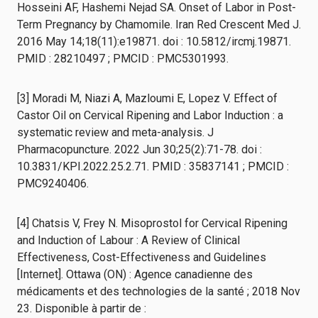
Hosseini AF, Hashemi Nejad SA. Onset of Labor in Post-
Term Pregnancy by Chamomile. Iran Red Crescent Med J.
2016 May 14;18(11):e19871. doi : 10.5812/ircmj.19871.
PMID : 28210497 ; PMCID : PMC5301993.
[3] Moradi M, Niazi A, Mazloumi E, Lopez V. Effect of
Castor Oil on Cervical Ripening and Labor Induction : a
systematic review and meta-analysis. J
Pharmacopuncture. 2022 Jun 30;25(2):71-78. doi :
10.3831/KPI.2022.25.2.71. PMID : 35837141 ; PMCID :
PMC9240406.
[4] Chatsis V, Frey N. Misoprostol for Cervical Ripening
and Induction of Labour : A Review of Clinical
Effectiveness, Cost-Effectiveness and Guidelines
[Internet]. Ottawa (ON) : Agence canadienne des
médicaments et des technologies de la santé ; 2018 Nov
23. Disponible à partir de :