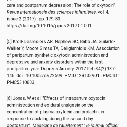
care and postpartum depression : The role of oxytocin".
Revue internationale des sciences infirmières
, vol. 4,
issue 2 (2017) : pp. 179-83.
https://doi.org/10.1016/j.ijnss.2017.01.001.
[5] Kroll-Desrosiers AR, Nephew BC, Babb JA, Guilarte-
Walker Y, Moore Simas TA, Deligiannidis KM. Association
of peripartum synthetic oxytocin administration and
depressive and anxiety disorders within the first
postpartum year. Depress Anxiety. 2017 Feb;34(2):137-
146. doi : 10.1002/da.22599. PMID : 28133901 ; PMCID :
PMC5310833.
[6] Jonas, W et al. "Effects of intrapartum oxytocin
administration and epidural analgesia on the
concentration of plasma oxytocin and prolactin, in
response to suckling during the second day
postpartum".
Médecine de l'allaitement : le journal officiel