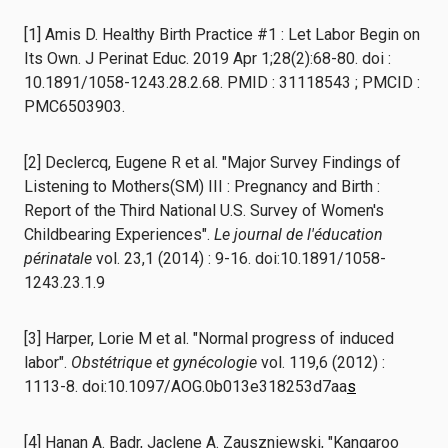
[1] Amis D. Healthy Birth Practice #1 : Let Labor Begin on
Its Own. J Perinat Educ. 2019 Apr 1;28(2):68-80. doi :
10.1891/1058-1243.28.2.68. PMID : 31118543 ; PMCID :
PMC6503903.
[2] Declercq, Eugene R et al. "Major Survey Findings of
Listening to Mothers(SM) III : Pregnancy and Birth :
Report of the Third National U.S. Survey of Women's
Childbearing Experiences".
Le journal de l'éducation
périnatale
vol. 23,1 (2014) : 9-16. doi:10.1891/1058-
1243.23.1.9
[3] Harper, Lorie M et al. "Normal progress of induced
labor".
Obstétrique et gynécologie
vol. 119,6 (2012) :
1113-8. doi:10.1097/AOG.0b013e318253d7aa
s
[4] Hanan A. Badr, Jaclene A. Zauszniewski, "Kangaroo