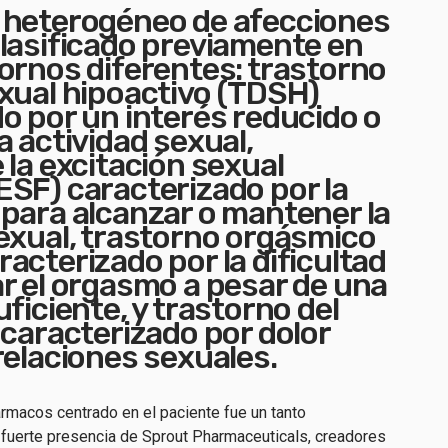
 heterogéneo de afecciones
lasificado previamente en
ornos diferentes: trastorno
xual hipoactivo (TDSH)
o por un interés reducido o
a actividad sexual,
 la excitación sexual
SF) caracterizado por la
para alcanzar o mantener la
exual, trastorno orgásmico
acterizado por la dificultad
r el orgasmo a pesar de una
ficiente, y trastorno del
 caracterizado por dolor
relaciones sexuales.
ármacos centrado en el paciente fue un tanto
a fuerte presencia de Sprout Pharmaceuticals, creadores