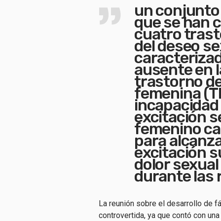
un conjunto
que se han c
cuatro trast
del deseo se
caracterizad
ausente en l
trastorno de
femenina (TE
incapacidad 
excitación s
femenino car
para alcanza
excitación su
dolor sexual
durante las 
La reunión sobre el desarrollo de f
controvertida, ya que contó con un