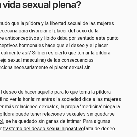
 vida sexual plena?
do que la píldora y la libertad sexual de las mujeres
ecesaria para divorciar el placer del sexo de la
bre anticonceptivos y libido daba por sentado este punto
nceptivos hormonales hace que el deseo y el placer
realmente así? Si bien es cierto que tomar la píldora
areja sexual masculina) de las consecuencias
rciona necesariamente el placer sexual sin
el deseo de hacer aquello para lo que toma la píldora:
il no ver la ironía: mientras la sociedad dice a las mujeres
er más relaciones sexuales, la propia "medicina" niega la
 píldora puede tener relaciones sexuales sin quedarse
o
), se ha quedado sin ganas de intimar. Para algunas
er
trastorno del deseo sexual hipoactivo
falta de deseo