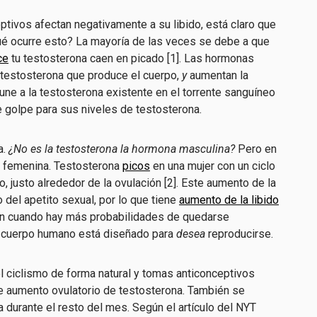
ptivos afectan negativamente a su libido, está claro que
qué ocurre esto? La mayoría de las veces se debe a que
ce
tu testosterona caen en picado [1]. Las hormonas
a testosterona que produce el cuerpo,
y
aumentan la
ne a la testosterona existente en el torrente sanguíneo
le golpe para sus niveles de testosterona.
a.
¿No es la testosterona la hormona masculina?
Pero en
do femenina. Testosterona
picos
en una mujer con un ciclo
, justo alrededor de la ovulación [2]. Este aumento de la
del apetito sexual, por lo que tiene
aumento de la libido
ién cuando hay más probabilidades de quedarse
el cuerpo humano está diseñado para
desea
reproducirse.
el ciclismo de forma natural y tomas anticonceptivos
e aumento ovulatorio de testosterona. También se
 durante el resto del mes. Según el artículo del NYT