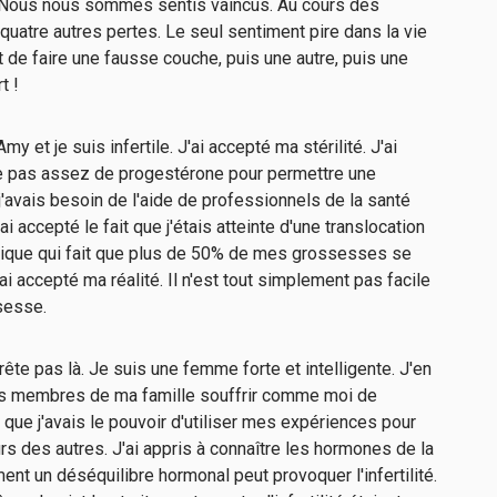
e. Nous nous sommes sentis vaincus. Au cours des
uatre autres pertes. Le seul sentiment pire dans la vie
 de faire une fausse couche, puis une autre, puis une
t !
Amy et je suis infertile. J'ai accepté ma stérilité. J'ai
e pas assez de progestérone pour permettre une
j'avais besoin de l'aide de professionnels de la santé
ai accepté le fait que j'étais atteinte d'une translocation
ique qui fait que plus de 50% de mes grossesses se
i accepté ma réalité. Il n'est tout simplement pas facile
sesse.
ête pas là. Je suis une femme forte et intelligente. J'en
es membres de ma famille souffrir comme moi de
s que j'avais le pouvoir d'utiliser mes expériences pour
urs des autres. J'ai appris à connaître les hormones de la
t un déséquilibre hormonal peut provoquer l'infertilité.