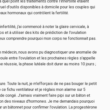
quel point les traitements contre l'infertilité étaient
ruel d'outils disponibles à domicile pour les couples qui
aux hormonaux qui contrôlent la fertilité.
fertilité, j'ai commencé à noter la glaire cervicale, à
s et à utiliser des kits de prédiction de l'ovulation
ieux comprendre pourquoi mon corps ne fonctionnait pas.
mon médecin, nous avons pu diagnostiquer une anomalie de
coule entre l'ovulation et les prochaines règles s'appelle
 réussie, la phase lutéale doit durer au moins 10 jours ;
re. Toute la nuit, je m'efforçais de ne pas bouger le petit
e ce fichu ventilateur et je réglais mon alarme sur 5
e congé. J'aimais vraiment faire pipi sur un bâton et
ction des niveaux d'hormones. Je me demandais pourquoi
ur un bâtonnet pour confirmer l'ovulation. La progestérone