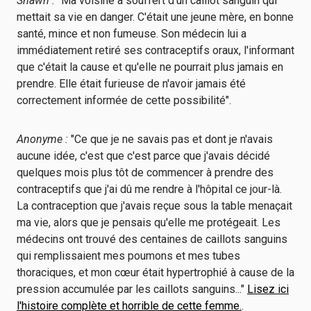
Shawn :
"Ma voisine a souffert d'un caillot sanguin qui
mettait sa vie en danger. C'était une jeune mère, en bonne
santé, mince et non fumeuse. Son médecin lui a
immédiatement retiré ses contraceptifs oraux, l'informant
que c'était la cause et qu'elle ne pourrait plus jamais en
prendre. Elle était furieuse de n'avoir jamais été
correctement informée de cette possibilité".
Anonyme :
"Ce que je ne savais pas et dont je n'avais
aucune idée, c'est que c'est parce que j'avais décidé
quelques mois plus tôt de commencer à prendre des
contraceptifs que j'ai dû me rendre à l'hôpital ce jour-là.
La contraception que j'avais reçue sous la table menaçait
ma vie, alors que je pensais qu'elle me protégeait. Les
médecins ont trouvé des centaines de caillots sanguins
qui remplissaient mes poumons et mes tubes
thoraciques, et mon cœur était hypertrophié à cause de la
pression accumulée par les caillots sanguins..."
Lisez ici
l'histoire complète et horrible de cette femme.
.