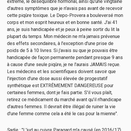
extrême, le déséquilibre hormonal, ainsi qu'une vingtaine
d'autres symptômes que je n'avais pas avant de recevoir
cette piqûre toxique. Le Depo-Provera a bouleversé mon
corps et mon esprit heureux et en bonne santé. J'ai 41
ans, je suis handicapée et je peux à peine sortir du lit la
plupart du temps. Mon médecin ne m'a jamais prévenue
des effets secondaires, à l'exception d'une prise de
poids de 5 à 10 livres. Si j'avais su que je pouvais être
handicapée de façon permanente pendant presque 9 ans
à cause d'une seule piqûre, je ne l'aurais JAMAIS reçue.
Les médecins et les scientifiques doivent savoir que
l'injection d'une dose aussi élevée de progestatif
synthétique est EXTRÊMEMENT DANGEREUSE pour
certaines femmes, dont je fais partie. S'il vous plaît,
retirez ce médicament du marché avant qu'il n'handicape
d'autres femmes. Il devrait être illégal de ruiner la vie
d'une femme comme cela a été le cas pour la mienne".
Sadie :
"L'iud au cuivre Paragard m'a causé (en 2016/17)