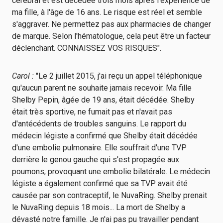
cérébral et est décédée trois mois après l'expérience de
ma fille, à l'âge de 16 ans. Le risque est réel et semble
s'aggraver. Ne permettez pas aux pharmacies de changer
de marque. Selon l'hématologue, cela peut être un facteur
déclenchant. CONNAISSEZ VOS RISQUES".
Carol :
"Le 2 juillet 2015, j'ai reçu un appel téléphonique
qu'aucun parent ne souhaite jamais recevoir. Ma fille
Shelby Pepin, âgée de 19 ans, était décédée. Shelby
était très sportive, ne fumait pas et n'avait pas
d'antécédents de troubles sanguins. Le rapport du
médecin légiste a confirmé que Shelby était décédée
d'une embolie pulmonaire. Elle souffrait d'une TVP
derrière le genou gauche qui s'est propagée aux
poumons, provoquant une embolie bilatérale. Le médecin
légiste a également confirmé que sa TVP avait été
causée par son contraceptif, le NuvaRing. Shelby prenait
le NuvaRing depuis 18 mois... La mort de Shelby a
dévasté notre famille. Je n'ai pas pu travailler pendant