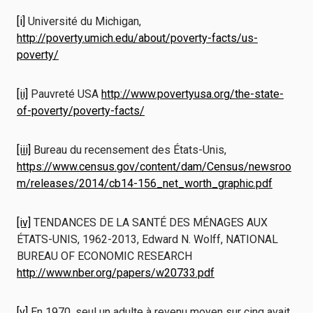
[i]
Université du Michigan,
http://poverty.umich.edu/about/poverty-facts/us-
poverty/
[ii]
Pauvreté USA
http://www.povertyusa.org/the-state-
of-poverty/poverty-facts/
[iii]
Bureau du recensement des États-Unis,
https://www.census.gov/content/dam/Census/newsroo
m/releases/2014/cb14-156_net_worth_graphic.pdf
[iv]
TENDANCES DE LA SANTÉ DES MÉNAGES AUX
ÉTATS-UNIS, 1962-2013, Edward N. Wolff, NATIONAL
BUREAU OF ECONOMIC RESEARCH
http://www.nber.org/papers/w20733.pdf
[v]
En 1970, seul un adulte à revenu moyen sur cinq avait