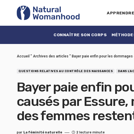
APPRENDR
CONNAÎTRE SON CORPS
MÉTHODES
Accueil
"
Archives des articles
"
Bayer paie enfin pour les dommages
QUESTIONS RELATIVES AU CONTRÔLE DES NAISSANCES
DANS L'A
Bayer paie enfin p
causés par Essure, 
des femmes restent
par
La féminité naturelle
2 lecture minute