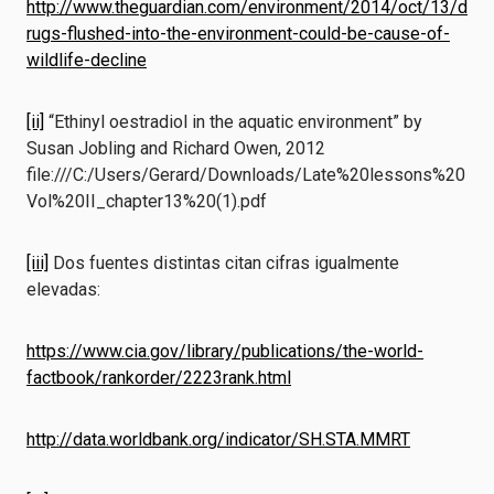
http://www.theguardian.com/environment/2014/oct/13/d
rugs-flushed-into-the-environment-could-be-cause-of-
wildlife-decline
[ii]
“Ethinyl oestradiol in the aquatic environment” by
Susan Jobling and Richard Owen, 2012
file:///C:/Users/Gerard/Downloads/Late%20lessons%20
Vol%20II_chapter13%20(1).pdf
[iii]
Dos fuentes distintas citan cifras igualmente
elevadas:
https://www.cia.gov/library/publications/the-world-
factbook/rankorder/2223rank.html
http://data.worldbank.org/indicator/SH.STA.MMRT