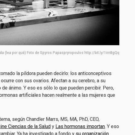
da (lea por qué) Foto de Spyros Papaspryropoulos http://bit.ly/1imBgQq
tomado la píldora pueden decirlo: los anticonceptivos
ocurre con sus ovarios. Afectan a su cerebro, a su
o de ánimo. Y eso es sólo lo que pueden percibir. Pero,
rmonas artificiales hacen realmente a las mujeres que
tema, según Chandler Marrs, MS, MA, PhD, CEO,
ine Ciencias de la Salud
y
Las hormonas importan
. Y eso
 cambiar. Ya ha investigado a fondo y
su organización