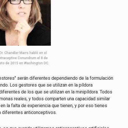
 Dr. Chandler Marrs habló en el
traceptive Conundrum el 8 de
sto de 2015 en Washington DC.
estores" serán diferentes dependiendo de la formulación
ando. Los gestores que se utilizan en la píldora
iferentes de los que se utilizan en la minipíldora. Todos
rmonas reales, y todos comparten una capacidad similar
 en la falta de experiencia que tienen, y por eso tienes
 diferentes anticonceptivos.