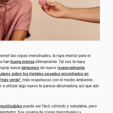
ernet las copas menstruales, la ropa interior para el
Se han
buena prensa
últimamente. Tal vez te haya
omprar nunca
tampones
de nuevo (
especialmente
itulares sobre los metales pesados encontrados en
"más verde".
más respetuoso con el medio ambiente...
r a utilizar algo nuevo te parece abrumadora, así que aún
reutilizables
puede ser fácil, cómodo y saludable, pero
alentador. Soy usuaria de copas menstruales y