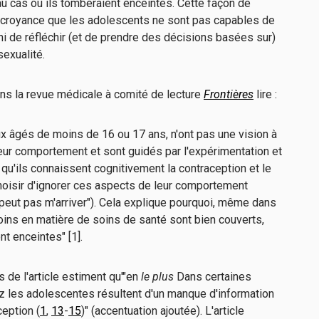
 au cas où ils tomberaient enceintes. Cette façon de
la croyance que les adolescents ne sont pas capables de
 ni de réfléchir (et de prendre des décisions basées sur)
exualité.
ans la revue médicale à comité de lecture
Frontières
lire :
ux âgés de moins de 16 ou 17 ans, n'ont pas une vision à
ur comportement et sont guidés par l'expérimentation et
qu'ils connaissent cognitivement la contraception et le
hoisir d'ignorer ces aspects de leur comportement
peut pas m'arriver"). Cela explique pourquoi, même dans
oins en matière de soins de santé sont bien couverts,
t enceintes" [1].
 de l'article estiment qu'"en
le plus
Dans certaines
 les adolescentes résultent d'un manque d'information
ception (
1
,
13
-
15
)" (accentuation ajoutée). L'article