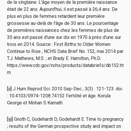
de la vingtaine. L'âge moyen de la première naissance
était de 22 ans. Aujourd'hui, il est passé à 26,4 ans. De
plus en plus de femmes retardent leur première
grossesse au-delà de l'âge de 30 ans. Le pourcentage
de premières naissances chez les femmes de plus de
30 ans est passé d'une sur dix en 1970 à près d'une sur
trois en 2014. Source : First Births to Older Women
Continue to Rise , NCHS Data Brief No. 152, mai 2014 par
T.J. Mathews, M.S. ; et Brady E. Hamilton, Ph.D.
https://www.cdc.gov/nchs/products/databriefs/db152.ht
m
[ii]
J Hum Reprod Sci. 2010 Sep-Dec ; 3(3) : 121-123. doi
: 10.4103/0974-1208.74152 Fertilité et âge. Korula
George et Mohan S Kamath
[iii]
Gnoth C, Godehardt D, Godehardt E. Time to pregnancy
; results of the German prospective study and impact on