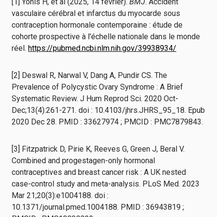
[1] Yonis H, et al (2025, 14 février).
BMJ
. Accident
vasculaire cérébral et infarctus du myocarde sous
contraception hormonale contemporaine : étude de
cohorte prospective à l'échelle nationale dans le monde
réel.
https://pubmed.ncbi.nlm.nih.gov/39938934/
[2] Deswal R, Narwal V, Dang A, Pundir CS. The
Prevalence of Polycystic Ovary Syndrome : A Brief
Systematic Review. J Hum Reprod Sci. 2020 Oct-
Dec;13(4):261-271. doi : 10.4103/jhrs.JHRS_95_18. Epub
2020 Dec 28. PMID : 33627974 ; PMCID : PMC7879843.
[3] Fitzpatrick D, Pirie K, Reeves G, Green J, Beral V.
Combined and progestagen-only hormonal
contraceptives and breast cancer risk : A UK nested
case-control study and meta-analysis. PLoS Med. 2023
Mar 21;20(3):e1004188. doi :
10.1371/journal.pmed.1004188. PMID : 36943819 ;