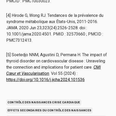
PMCID : PMC10030023.
[4] Hirode G, Wong RJ. Tendances de la prévalence du
syndrome métabolique aux États-Unis, 2011-2016.
JAMA. 2020 Jun 23;323(24):2526-2528. doi :
10.1001/jama.2020.4501. PMID : 32573660 ; PMCID :
PMC7312413.
[5] Soetedjo NNM, Agustini D, Permana H. The impact of
thyroid disorder on cardiovascular disease : Unraveling
the connection and implications for patient care.
CMI
Cœur et Vascularisation
. Vol 55 (2024) :
https://doi.org/10.1016/j.ijcha.2024.101536
CONTRÔLE DES NAISSANCES CRISE CARDIAQUE
EFFETS SECONDAIRES DU CONTRÔLE DES NAISSANCES