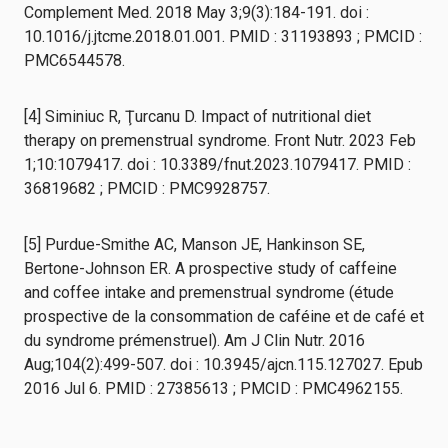
Complement Med. 2018 May 3;9(3):184-191. doi :
10.1016/j.jtcme.2018.01.001. PMID : 31193893 ; PMCID :
PMC6544578.
[4] Siminiuc R, Ţurcanu D. Impact of nutritional diet
therapy on premenstrual syndrome. Front Nutr. 2023 Feb
1;10:1079417. doi : 10.3389/fnut.2023.1079417. PMID :
36819682 ; PMCID : PMC9928757.
[5] Purdue-Smithe AC, Manson JE, Hankinson SE,
Bertone-Johnson ER. A prospective study of caffeine
and coffee intake and premenstrual syndrome (étude
prospective de la consommation de caféine et de café et
du syndrome prémenstruel). Am J Clin Nutr. 2016
Aug;104(2):499-507. doi : 10.3945/ajcn.115.127027. Epub
2016 Jul 6. PMID : 27385613 ; PMCID : PMC4962155.