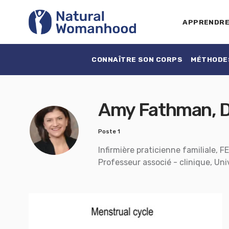
APPRENDR
CONNAÎTRE SON CORPS
MÉTHODES
Amy Fathman, 
Poste 1
Infirmière praticienne familiale, F
Professeur associé - clinique, Uni