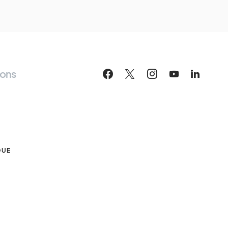
ions
S
QUE