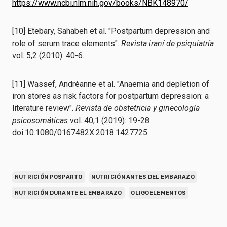
https://www.ncbi.nlm.nih.gov/books/NBK148970/
[10] Etebary, Sahabeh et al. "Postpartum depression and
role of serum trace elements".
Revista iraní de psiquiatría
vol. 5,2 (2010): 40-6.
[11] Wassef, Andréanne et al. "Anaemia and depletion of
iron stores as risk factors for postpartum depression: a
literature review".
Revista de obstetricia y ginecología
psicosomáticas
vol. 40,1 (2019): 19-28.
doi:10.1080/0167482X.2018.1427725
NUTRICIÓN POSPARTO
NUTRICIÓN ANTES DEL EMBARAZO
NUTRICIÓN DURANTE EL EMBARAZO
OLIGOELEMENTOS