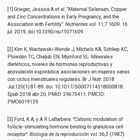
[1] Grieger, Jessica A et al. "Maternal Selenium, Copper
and Zinc Concentrations in Early Pregnancy, and the
Association with Fertility".
Nutrientes
vol. 11,7 1609. 16
jul. 2019, doi:10.3390/nu11071609
[2] Kim K, Wactawski-Wende J, Michels KA, Schliep KC,
Plowden TC, Chaljub EN, Mumford SL. Minerales
dietéticos, niveles de hormonas reproductivas y
anovulación esporádica: asociaciones en mujeres sanas
con ciclos menstruales regulares. Br J Nutr. 2018
Jul;120(1):81-89. doi: 10.1017/S0007114518000818.
Epub 2018 abr 20. PMID: 29673411; PMCID:
PMC6019139.
[3] Ford, K A, y A R LaBarbera. "Cationic modulation of
follicle-stimulating hormone binding to granulosa cell
receptor".
Biología de la reproducción
vol. 36,3 (1987):