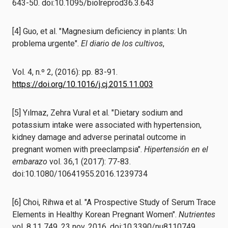
643-50. doi:10.1095/biolreprod36.3.643
[4] Guo, et al. "Magnesium deficiency in plants: Un
problema urgente".
El diario de los cultivos
,
Vol. 4, n.º 2, (2016): pp. 83-91.
https://doi.org/10.1016/j.cj.2015.11.003
[5] Yılmaz, Zehra Vural et al. "Dietary sodium and
potassium intake were associated with hypertension,
kidney damage and adverse perinatal outcome in
pregnant women with preeclampsia".
Hipertensión en el
embarazo
vol. 36,1 (2017): 77-83.
doi:10.1080/10641955.2016.1239734
[6] Choi, Rihwa et al. "A Prospective Study of Serum Trace
Elements in Healthy Korean Pregnant Women".
Nutrientes
vol. 8,11 749. 23 nov. 2016, doi:10.3390/nu8110749