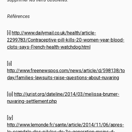
Références
[i]
http://www.dailymail.co.uk/health/article-
2299783/Contraceptive-pill-kills-20-women-year-blood-
clots-says-French-health-watchdog.html
[ii]
http://www.freenewspos.com/news/article/d/598138/to
day/families-lawsuits-raise-questions-about-nuvaring
[iii]
http://jurist.org/dateline/2014/03/melissa-brumer-
nuvaring-settlement.php
[iv]
http://www.lemonde.fr/sante/article/2014/11/06/apres-
le-scandale-des-pilules-de-3e-generation-moins-d-