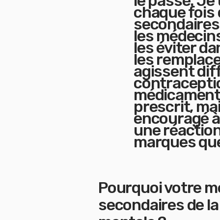
le passé. Je
chaque fois 
secondaires
les médecins
les éviter d
les remplac
agissent di
contraceptio
médicament 
prescrit, ma
encouragé à 
une réaction
marques que 
Pourquoi votre mé
secondaires de la