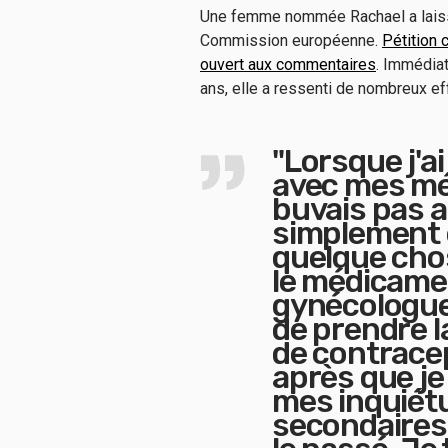
Une femme nommée Rachael a laissé
Commission européenne.
Pétition 
ouvert aux commentaires
. Immédiat
ans, elle a ressenti de nombreux e
"Lorsque j'a
avec mes méd
buvais pas a
simplement 
quelque chos
le médicament
gynécologues
de prendre l
de contrace
après que je 
mes inquiét
secondaires 