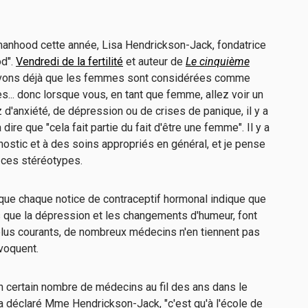
anhood cette année, Lisa Hendrickson-Jack, fondatrice
od".
Vendredi de la fertilité
et auteur de
Le cinquième
savons déjà que les femmes sont considérées comme
s... donc lorsque vous, en tant que femme, allez voir un
d'anxiété, de dépression ou de crises de panique, il y a
ire que "cela fait partie du fait d'être une femme". Il y a
nostic et à des soins appropriés en général, et je pense
 ces stéréotypes.
que chaque notice de contraceptif hormonal indique que
ls que la dépression et les changements d'humeur, font
plus courants, de nombreux médecins n'en tiennent pas
voquent.
 un certain nombre de médecins au fil des ans dans le
, a déclaré Mme Hendrickson-Jack, "c'est qu'à l'école de