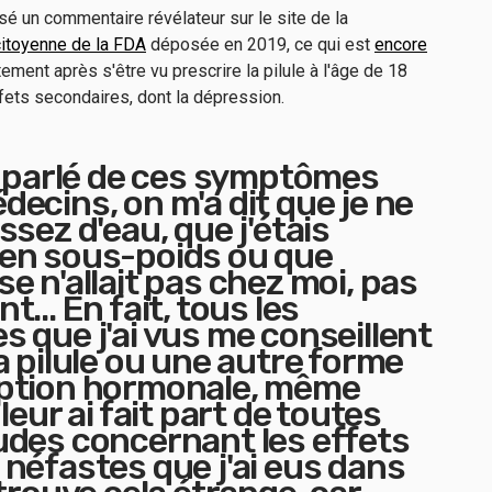
 un commentaire révélateur sur le site de la
citoyenne de la FDA
déposée en 2019, ce qui est
encore
ement après s'être vu prescrire la pilule à l'âge de 18
ffets secondaires, dont la dépression.
i parlé de ces symptômes
ecins, on m'a dit que je ne
ssez d'eau, que j'étais
en sous-poids ou que
e n'allait pas chez moi, pas
... En fait, tous les
 que j'ai vus me conseillent
a pilule ou une autre forme
ption hormonale, même
leur ai fait part de toutes
udes concernant les effets
néfastes que j'ai eus dans