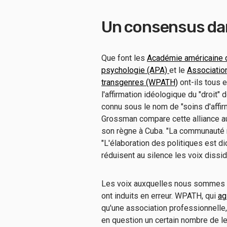
Un consensus da
Que font les
Académie américaine d
psychologie (APA)
et le
Associatio
transgenres (WPATH)
ont-ils tous 
l'affirmation idéologique du "droit
connu sous le nom de "soins d'affir
Grossman compare cette alliance au d
son règne à Cuba. "La communauté m
"L'élaboration des politiques est d
réduisent au silence les voix dissi
Les voix auxquelles nous sommes ce
ont induits en erreur. WPATH, qui
ag
qu'une association professionnell
en question un certain nombre de 