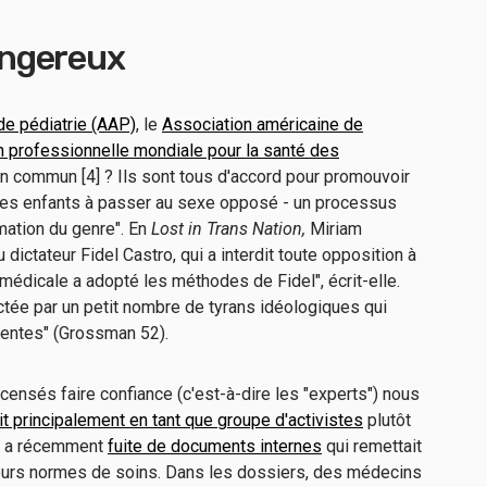
ngereux
e pédiatrie (AAP)
, le
Association américaine de
n professionnelle mondiale pour la santé des
en commun [4] ? Ils sont tous d'accord pour promouvoir
" des enfants à passer au sexe opposé - un processus
mation du genre". En
Lost in Trans Nation,
Miriam
ictateur Fidel Castro, qui a interdit toute opposition à
édicale a adopté les méthodes de Fidel", écrit-elle.
ictée par un petit nombre de tyrans idéologiques qui
dentes" (Grossman 52).
nsés faire confiance (c'est-à-dire les "experts") nous
it principalement en tant que groupe d'activistes
plutôt
e, a récemment
fuite de documents internes
qui remettait
leurs normes de soins. Dans les dossiers, des médecins