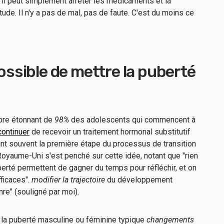
on, il peut simplement arrêter les médicaments et la
de. Il n'y a pas de mal, pas de faute. C'est du moins ce
possible de mettre la puberté
mbre étonnant de
98%
des adolescents qui commencent à
continuer
de recevoir un traitement hormonal substitutif
ant souvent la première étape du processus de transition
oyaume-Uni s'est penché sur cette idée, notant que "rien
erté permettent de gagner du temps pour réfléchir, et on
fficaces".
modifier la trajectoire
du développement
nre" (souligné par moi).
de la puberté masculine ou féminine typique
changements