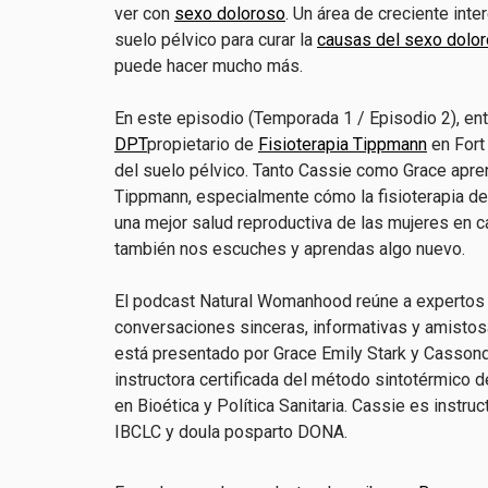
ver con
sexo doloroso
. Un área de creciente inte
suelo pélvico para curar la
causas del sexo dolo
puede hacer mucho más.
En este episodio (Temporada 1 / Episodio 2), e
DPT
propietario de
Fisioterapia Tippmann
en Fort
del suelo pélvico. Tanto Cassie como Grace apre
Tippmann, especialmente cómo la fisioterapia de
una mejor salud reproductiva de las mujeres en c
también nos escuches y aprendas algo nuevo.
El podcast Natural Womanhood reúne a expertos e
conversaciones sinceras, informativas y amistosa
está presentado por Grace Emily Stark y Cassondr
instructora certificada del método sintotérmico d
en Bioética y Política Sanitaria. Cassie es instr
IBCLC y doula posparto DONA.