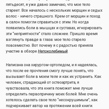
пятьдесят, я уже давно замечаю, что мое тело
стареет. Все началось с нескольких морщин и седых
волос - ничего страшного. Крем от морщин и поход
в салон помогли справиться с этим. Но когда
появились боли в мышцах и суставах, игнорировать
эти “неприятности” стало сложнее. Пришло время
взглянуть правде в глаза: мое тело старело
повсеместно. Вот почему я с радостью приняла
участие в обзоре
Непоколебимый
.
Написана она хирургом-ортопедом, и я надеялась,
что после ее прочтения смогу лучше понять, что
вызывает боли в моем теле и как их устранить. Как
человек, страдающий от остеоартрита, я
чувствовала, что эта книга поможет мне лучше
определить первопричину моих болей. Мне очень
хотелось сделать свое тело “несокрушимым”, как
подчеркивает автор на протяжении всей книги.