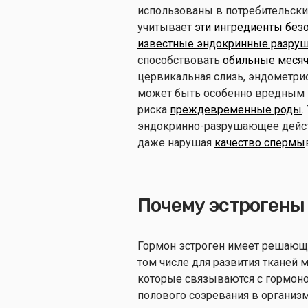
использованы в потребительски
учитывает
эти ингредиенты без
известные эндокринные разруш
способствовать
обильные меся
цервикальная слизь, эндометрио
может быть особенно вредным
риска
преждевременные роды
.
эндокринно-разрушающее дейс
даже нарушая
качество спермы
Почему эстрогены 
Гормон эстроген имеет решающе
том числе для развития тканей
которые связываются с гормоно
полового созревания в организм