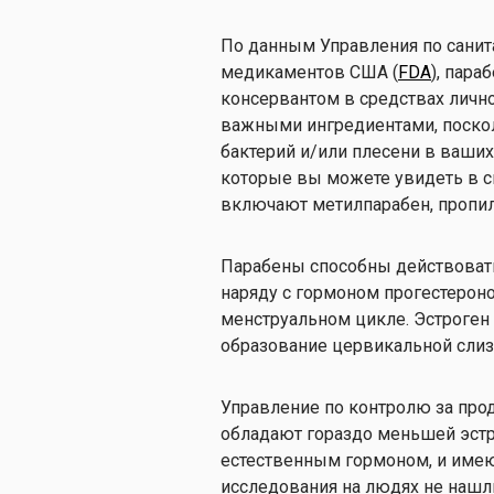
По данным Управления по санит
медикаментов США (
FDA
), пар
консервантом в средствах личн
важными ингредиентами, поско
бактерий и/или плесени в ваши
которые вы можете увидеть в с
включают метилпарабен, пропилп
Парабены способны действоват
наряду с гормоном прогестерон
менструальном цикле. Эстроген 
образование цервикальной слизи
Управление по контролю за про
обладают гораздо меньшей эстр
естественным гормоном, и име
исследования на людях не нашли