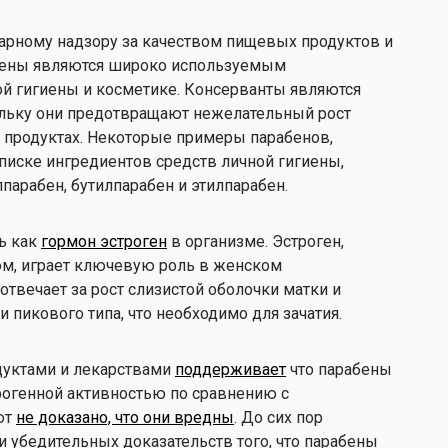
арному надзору за качеством пищевых продуктов и
абены являются широко используемым
ой гигиены и косметике. Консерванты являются
льку они предотвращают нежелательный рост
х продуктах. Некоторые примеры парабенов,
писке ингредиентов средств личной гигиены,
арабен, бутилпарабен и этилпарабен.
ь как
гормон эстроген
в организме. Эстроген,
ом, играет ключевую роль в женском
отвечает за рост слизистой оболочки матки и
 пикового типа, что необходимо для зачатия.
дуктами и лекарствами
поддерживает
что парабены
огенной активностью по сравнению с
ют
не доказано, что они вредны
. До сих пор
 убедительных доказательств того, что парабены