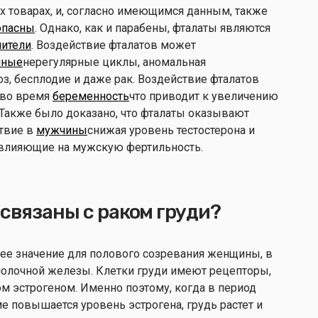
х товарах, и, согласно имеющимся данным, также
опасны
. Однако, как и парабены, фталаты являются
ители
. Воздействие фталатов может
чные
нерегулярные циклы, аномальная
з, бесплодие и даже рак. Воздействие фталатов
 во время
беременность
что приводит к увеличению
 Также было доказано, что фталаты оказывают
твие в
мужчины
снижая уровень тестостерона и
влияющие на мужскую фертильность.
связаны с раком груди?
е значение для полового созревания женщины, в
 молочной железы. Клетки груди имеют рецепторы,
м эстрогеном. Именно поэтому, когда в период
е повышается уровень эстрогена, грудь растет и