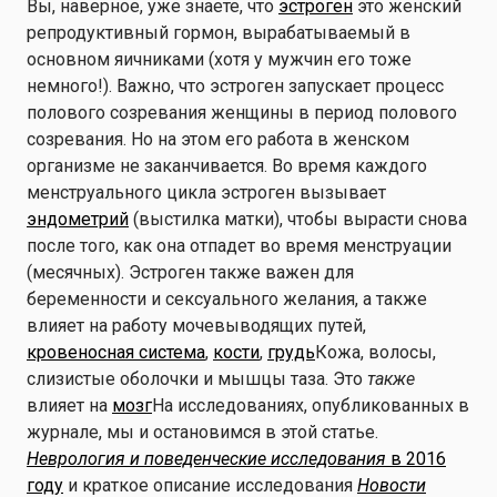
Вы, наверное, уже знаете, что
эстроген
это женский
репродуктивный гормон, вырабатываемый в
основном яичниками (хотя у мужчин его тоже
немного!). Важно, что эстроген запускает процесс
полового созревания женщины в период полового
созревания. Но на этом его работа в женском
организме не заканчивается. Во время каждого
менструального цикла эстроген вызывает
эндометрий
(выстилка матки), чтобы вырасти снова
после того, как она отпадет во время менструации
(месячных). Эстроген также важен для
беременности и сексуального желания, а также
влияет на работу мочевыводящих путей,
кровеносная система
,
кости
,
грудь
Кожа, волосы,
слизистые оболочки и мышцы таза. Это
также
влияет на
мозг
На исследованиях, опубликованных в
журнале, мы и остановимся в этой статье.
Неврология и поведенческие исследования
в 2016
году
и краткое описание исследования
Новости