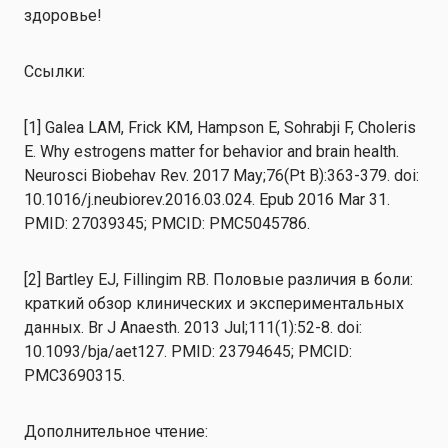
здоровье!
Ссылки:
[1] Galea LAM, Frick KM, Hampson E, Sohrabji F, Choleris
E. Why estrogens matter for behavior and brain health.
Neurosci Biobehav Rev. 2017 May;76(Pt B):363-379. doi:
10.1016/j.neubiorev.2016.03.024. Epub 2016 Mar 31.
PMID: 27039345; PMCID: PMC5045786.
[2] Bartley EJ, Fillingim RB. Половые различия в боли:
краткий обзор клинических и экспериментальных
данных. Br J Anaesth. 2013 Jul;111(1):52-8. doi:
10.1093/bja/aet127. PMID: 23794645; PMCID:
PMC3690315.
Дополнительное чтение: