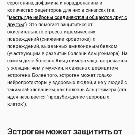
серотонина, дофамина и норадреналина и
количество рецепторов для них в синапсах (т.е.
"
места, где нейроны соединяются и общаются друг с
другом
"). Это помогает защититься от
окислительного стресса, ишемических
повреждений (снижение кровотока),
и
повреждений, вызванных амилоидным белком
(участвующим в развитии болезни Альцгеймера). На
самом деле болезнь Альцгеймера чаще встречается
у женщин, чем у мужчин, и связана с дефицитом
эстрогена. Более того, эстроген может
только
нейропротекторы у здоровых людей, а не у людей с
таким заболеванием, как болезнь Альцгеймера (эта
идея называется "предубеждение здоровых
клеток").
Эстроген может защитить от