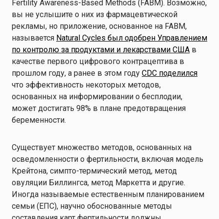
Fertility Awareness-Based Methods (FABM). Возможно,
вы не услышите о них из фармацевтической
рекламы, но приложение, основанное на FABM,
называется
Natural Cycles был одобрен Управлением
по контролю за продуктами и лекарствами США
в
качестве первого цифрового контрацептива в
прошлом году, а ранее в этом году
CDC поделился
что эффективность некоторых методов,
основанных на информировании о бесплодии,
может достигать 98% в плане предотвращения
беременности.
Существует множество методов, основанных на
осведомленности о фертильности, включая модель
Крейтона, симпто-термический метод, метод
овуляции Биллингса, метод Маркетта и другие.
Иногда называемые естественным планированием
семьи (ЕПС), научно обоснованные методы
составления карт фертильности должны