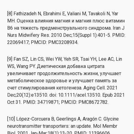
[8] Fathizadeh N, Ebrahimi E, Valiani M, Tavakoli N, Yar
MH. Оценка влияния магния и магния плюс витамин
B6 на тяжесть предменструального синдрома. Iran J
Nurs Midwifery Res. 2010 Dec;15(Suppl 1):401-5. PMID:
22069417; PMCID: PMC3208934.
[9] Fan SZ, Lin CS, Wei YW, Yeh SR, Tsai YH, Lee AC, Lin
WS, Wang PY. Диетическая добавка цитрата
увеличивает продолжительность жизни, улучшает
метаболическое здоровье и улучшает память за
счет стимулирования кетогенеза. Aging Cell. 2021
Dec;20(12):e13510. doi: 10.1111/acel.13510. Epub 2021
Oct 31. PMID: 34719871; PMCID: PMC8672782.
[10] López-Corcuera B, Geerlings A, Aragón C. Glycine
neurotransmitter transporters: an update. Mol Membr
Biol. 2001 Jan-Mar;18(1):13-20. PMID: 11396606.