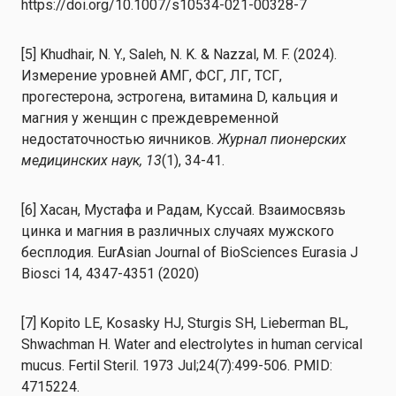
https://doi.org/10.1007/s10534-021-00328-7
[5] Khudhair, N. Y., Saleh, N. K. & Nazzal, M. F. (2024).
Измерение уровней АМГ, ФСГ, ЛГ, ТСГ,
прогестерона, эстрогена, витамина D, кальция и
магния у женщин с преждевременной
недостаточностью яичников.
Журнал пионерских
медицинских наук, 13
(1), 34-41.
[6] Хасан, Мустафа и Радам, Куссай. Взаимосвязь
цинка и магния в различных случаях мужского
бесплодия. EurAsian Journal of BioSciences Eurasia J
Biosci 14, 4347-4351 (2020)
[7] Kopito LE, Kosasky HJ, Sturgis SH, Lieberman BL,
Shwachman H. Water and electrolytes in human cervical
mucus. Fertil Steril. 1973 Jul;24(7):499-506. PMID:
4715224.