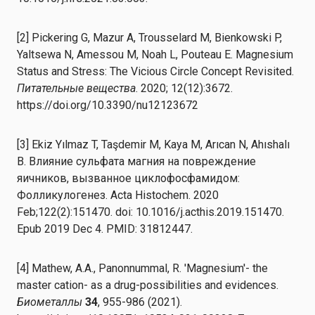
[2] Pickering G, Mazur A, Trousselard M, Bienkowski P,
Yaltsewa N, Amessou M, Noah L, Pouteau E. Magnesium
Status and Stress: The Vicious Circle Concept Revisited.
Питательные вещества
. 2020; 12(12):3672.
https://doi.org/10.3390/nu12123672
[3] Ekiz Yılmaz T, Taşdemir M, Kaya M, Arıcan N, Ahıshalı
B. Влияние сульфата магния на повреждение
яичников, вызванное циклофосфамидом:
Фолликулогенез. Acta Histochem. 2020
Feb;122(2):151470. doi: 10.1016/j.acthis.2019.151470.
Epub 2019 Dec 4. PMID: 31812447.
[4] Mathew, A.A., Panonnummal, R. 'Magnesium'- the
master cation- as a drug-possibilities and evidences.
Биометаллы
34
, 955-986 (2021).