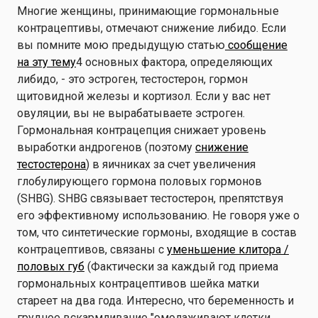
Многие женщины, принимающие гормональные
контрацептивы, отмечают снижение либидо. Если
вы помните мою предыдущую статью
сообщение
на эту тему
4 основных фактора, определяющих
либидо, - это эстроген, тестостерон, гормон
щитовидной железы и кортизол. Если у вас нет
овуляции, вы не вырабатываете эстроген.
Гормональная контрацепция снижает уровень
выработки андрогенов (поэтому
снижение
тестостерона
) в яичниках за счет увеличения
глобулирующего гормона половых гормонов
(SHBG). SHBG связывает тестостерон, препятствуя
его эффективному использованию. Не говоря уже о
том, что синтетические гормоны, входящие в состав
контрацептивов, связаны с
уменьшение клитора /
половых губ
(Фактически за каждый год приема
гормональных контрацептивов шейка матки
стареет на два года. Интересно, что беременность и
грудное вскармливание "омолаживают клетки