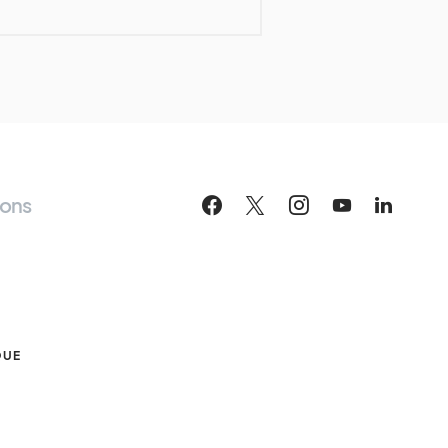
ions
S
QUE