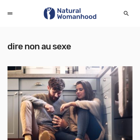
dire non au sexe