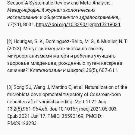
Section-A Systematic Review and Meta-Analysis.
Международный журнал экологических
исследований и общественного здравоохранения
,
17
(21), 8031.
https://doi.org/10.3390/ijerph17218031
[2] Hourigan, S. K., Dominguez-Bello, M. G., & Mueller, N. T.
(2022). Могут ли вмешательства по засеву
микроорганизмами матери и ребенка улучшить
здоровье младенцев, рожденных путем кесарева
сечения?.
Клетка-хозяин и микроб
,
30
(5), 607-611.
[3] Song SJ, Wang J, Martino C, et al. Naturalization of the
microbiota developmental trajectory of Cesarean-born
neonates after vaginal seeding. Med. 2021 Aug
13;2(8):951-964.e5. doi: 10.1016/j.medj.2021.05.003.
Epub 2021 Jun 17. PMID: 35590169; PMCID:
PMC9123283.