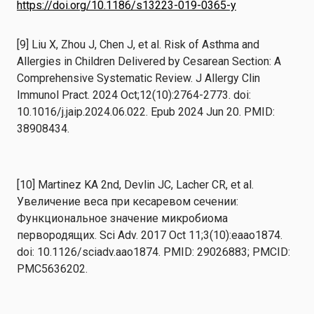
https://doi.org/10.1186/s13223-019-0365-y
[9] Liu X, Zhou J, Chen J, et al. Risk of Asthma and
Allergies in Children Delivered by Cesarean Section: A
Comprehensive Systematic Review. J Allergy Clin
Immunol Pract. 2024 Oct;12(10):2764-2773. doi:
10.1016/j.jaip.2024.06.022. Epub 2024 Jun 20. PMID:
38908434.
[10] Martinez KA 2nd, Devlin JC, Lacher CR, et al.
Увеличение веса при кесаревом сечении:
Функциональное значение микробиома
первородящих. Sci Adv. 2017 Oct 11;3(10):eaao1874.
doi: 10.1126/sciadv.aao1874. PMID: 29026883; PMCID:
PMC5636202.