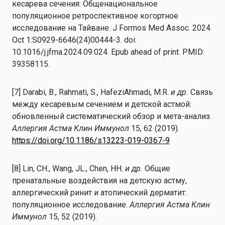
кесарева сечения: Общенациональное
популяционное ретроспективное когортное
исследование на Тайване. J Formos Med Assoc. 2024
Oct 1:S0929-6646(24)00444-3. doi:
10.1016/j.jfma.2024.09.024. Epub ahead of print. PMID:
39358115.
[7] Darabi, B., Rahmati, S., HafeziAhmadi, M.R.
и др.
Связь
между кесаревым сечением и детской астмой:
обновленный систематический обзор и мета-анализ.
Аллергия Астма Клин Иммунол
15, 62 (2019).
https://doi.org/10.1186/s13223-019-0367-9
[8] Lin, CH., Wang, JL., Chen, HH.
и др.
Общие
пренатальные воздействия на детскую астму,
аллергический ринит и атопический дерматит:
популяционное исследование.
Аллергия Астма Клин
Иммунол
15, 52 (2019).