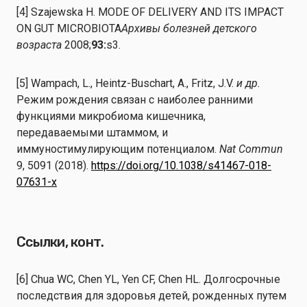
[4] Szajewska H. MODE OF DELIVERY AND ITS IMPACT
ON GUT MICROBIOTA
Архивы болезней детского
возраста
2008;
93:
s3.
[5] Wampach, L., Heintz-Buschart, A., Fritz, J.V.
и др.
Режим рождения связан с наиболее ранними
функциями микробиома кишечника,
передаваемыми штаммом, и
иммуностимулирующим потенциалом.
Nat Commun
9, 5091 (2018).
https://doi.org/10.1038/s41467-018-
07631-x
Ссылки, конт.
[6] Chua WC, Chen YL, Yen CF, Chen HL. Долгосрочные
последствия для здоровья детей, рожденных путем