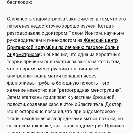
бесплодию.
Сложность эндометриоза заключается в том, что его
патогенез недостаточно хорошо изучен. Когда я
разговаривала с доктором Полом Йонгом, научным
руководителем и гинекологом из
Женский центр
Британской Колумбии по лечению тазовой боли и
эндометриоза
Он объяснил, что одна из вероятных
теорий причины эндометриоза заключается в том,
что во время менструации отслоившаяся
внутренняя ткань матки попадает через
фаллопиевы трубы в брюшную полость - это
явление известно как "ретроградная менструация".
Затем эта ткань прилипает к участкам брюшной
полости, создавая хаос в этой области тела. Доктор
Йонг осторожно пояснил, что при эндометриозе
ткань, находящаяся за пределами матки, похожа, но
не совсем такая же, как ткань эндометрия. Причина
такого различия не совсем понятна, но одна из