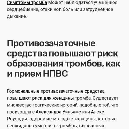
Симптомы тромба
Может наблюдаться учащенное
сердцебиение, отеки ног, боль или затрудненное
дыхание.
Противозачаточные
средства повышают риск
образования тромбов, как
и прием НПВС
Гормональные противозачаточные средства
повышают риск для женщины
тромба. Существует
множество трагических историй, подобных той, что
произошла с
Александра Уильямс
или
Алекс
Роуэн
две здоровые молодые женщины, которые
неожиданно умерли от тромбов, вызванных