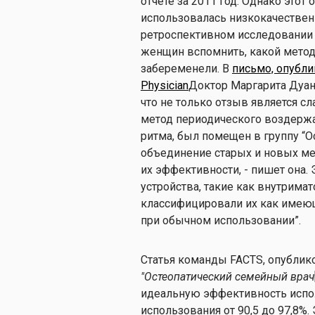
отчете за 2011 год. Однако этот
использовалась низкокачествен
ретроспективном исследовании 
женщин вспомнить, какой метод
забеременели. В
письмо, опубли
Physician
Доктор Маргарита Дуан
что не только отзыв является с
метод периодического воздерж
ритма, был помещен в группу “О
объединение старых и новых ме
их эффективности, - пишет она.
устройства, такие как внутримат
классифицировали их как имеющ
при обычном использовании”.
Статья команды FACTS, опублик
"Остеопатический семейный врач
идеальную эффективность испол
использования от 90,5 до 97,8%.