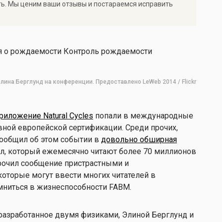
ть. Мы ценим ваши отзывы и постараемся исправить
лина Берглунд на конференции. Предоставлено LeWeb 2014 / Flickr
иложение Natural Cycles
попали в международные
вной европейской сертификации. Среди прочих,
ообщил об этом событии в
довольно обширная
ал, который ежемесячно читают более 70 миллионов
рочил сообщение пристрастными и
торые могут ввести многих читателей в
омниться в жизнеспособности FABM.
, разработанное двумя физиками, Элиной Берглунд и