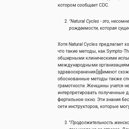
котором сообщает CDC.
"Natural Cycles - это, несо
рождаемости, которая сущес
Хотя Natural Cycles предлагает
что такие методы, как Sympto-Ther
обширными клиническими испыт
международными организациями
здравоохранения.
[iii]
имеют схожи
обоснованные методы также с
грамотности. Женщины учатся не
интерпретировать полученные д
фертильное окно. Эти знания б
сети инструкторов, которые мог
"
Продолжительность женско