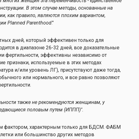
ля многих женщин эта переменчивость - единственное
нструации. В этом случае методы, основанные на
и, как правило, являются плохим вариантом,
ии Planned Parenthood
."
тных дней, который эффективен только для
одится в диапазоне 26-32 дней, все доказательные
ии фертильности, эффективны независимо от
ие признаки, используемые в этих методах
атура и/или уровень ЛГ), присутствуют даже тогда,
обычного или нормального, и все равно позволяют
фертильности.
ьности также не рекомендуются женщинам, у
редающиеся половым путем (ИППП)".
им фактором, характерным только для БДСМ. ФАБМ
блетки или большинство других методов