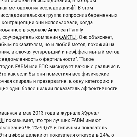
 отчет основан на исследовании, в котором
ная методология исследования
[i]
. В этом
исследовательская группа попросила беременных
 контрацепции они использовали, когда
кованное в журнале American Family
, соучредитель компании
ФАКТЫ
, Она объясняет,
лабым показателем, но и любой метод, похожий на
ания, включая устаревший и неэффективный метод
сведомленность о фертильности”. “Такое
тодов FABM или ЕПС маскирует важные различия в
 Это как если бы они поместили все физические
очная спираль и презерватив, в одну категорию и
ие один более низкий показатель эффективности
ованная в мае 2013 года в журнале
Журнал
[ii]
показывает, что три лучших FABM имеют
ьзования 98,1%-99,6% и типичный показатель
 Эти цифры далеки от показателя отказов в 24%, о