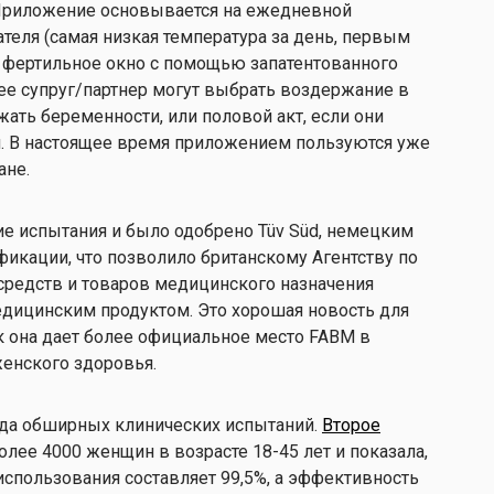
Приложение основывается на ежедневной
теля (самая низкая температура за день, первым
е фертильное окно с помощью запатентованного
ее супруг/партнер могут выбрать воздержание в
ежать беременности, или половой акт, если они
. В настоящее время приложением пользуются уже
ане.
 испытания и было одобрено Tüv Süd, немецким
фикации, что позволило британскому Агентству по
редств и товаров медицинского назначения
дицинским продуктом. Это хорошая новость для
к она дает более официальное место FABM в
женского здоровья.
нда обширных клинических испытаний.
Второе
лее 4000 женщин в возрасте 18-45 лет и показала,
спользования составляет 99,5%, а эффективность