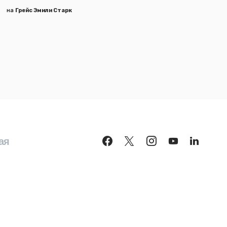
на
Грейс Эмили Старк
ая