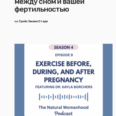
между сном и вашей
фертильностью
на
Грейс Эмили Старк