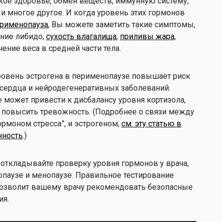
ое здоровье, обмен веществ, иммунную систему,
 и многое другое. И когда уровень этих гормонов
рименопауза
, Вы можете заметить такие симптомы,
ение либидо,
сухость влагалища
,
приливы жара
,
ние веса в средней части тела.
овень эстрогена в перименопаузе повышает риск
сердца и нейродегенеративных заболеваний.
 может привести к дисбалансу уровня кортизола,
и повысить тревожность. (Подробнее о связи между
рмоном стресса”, и эстрогеном,
см. эту статью в
нность
.)
 откладывайте проверку уровня гормонов у врача,
опаузе и менопаузе. Правильное тестирование
позволит вашему врачу рекомендовать безопасные
ия.