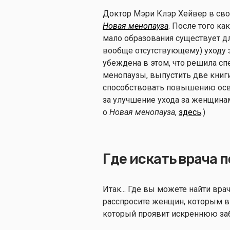
Доктор Мэри Клэр Хейвер в свое
Новая менопауза
. После того ка
мало образования существует дл
вообще отсутствующему) уходу 
убеждена в этом, что решила с
менопаузы, выпустить две книги
способствовать повышению осв
за улучшение ухода за женщинам
о
Новая менопауза
,
здесь
.)
Где искать врача 
Итак... Где вы можете найти врач
расспросите женщин, которым вы
который проявит искреннюю заб