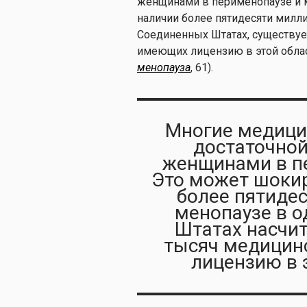
женщинами в перименопаузе и м
наличии более пятидесяти милл
Соединенных Штатах, существуе
имеющих лицензию в этой облас
менопауза
, 61).
Многие медици
достаточной
женщинами в пе
Это может шокир
более пятиде
менопаузе в о
Штатах насчит
тысяч медицин
лицензию в 