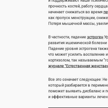
и поддерживают наше психическ
прочность костей, работу сердца
начинает снижаться во время
пе
как пропуск менструации, сниж
Потеря мышечной массы, увеличе
В частности, падение
эстроген
Ур
развития ишемической болезни 
Падение уровня эстрогена также
что может усилить воспаление 
кортизолом, так называемым “го
журнале "Естественная женстве
Все это означает следующее: Не
который разбирается в перимен
поможет выявить дисбаланс и 
и эффективные варианты лечен