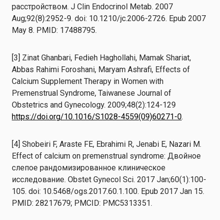
расстройством. J Clin Endocrinol Metab. 2007
Aug;92(8):2952-9. doi: 10.1210/jc.2006-2726. Epub 2007
May 8. PMID: 17488795.
[3] Zinat Ghanbari, Fedieh Haghollahi, Mamak Shariat,
Abbas Rahimi Foroshani, Maryam Ashrafi, Effects of
Calcium Supplement Therapy in Women with
Premenstrual Syndrome, Taiwanese Journal of
Obstetrics and Gynecology. 2009;48(2):124-129
https://doi.org/10.1016/S1028-4559(09)60271-0
.
[4] Shobeiri F, Araste FE, Ebrahimi R, Jenabi E, Nazari M.
Effect of calcium on premenstrual syndrome: Двойное
слепое рандомизированное клиническое
исследование. Obstet Gynecol Sci. 2017 Jan;60(1):100-
105. doi: 10.5468/ogs.2017.60.1.100. Epub 2017 Jan 15.
PMID: 28217679; PMCID: PMC5313351.