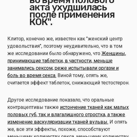
акта ухудшилась
после применения
КОК".
Клитор, конечно же, известен как "женский центр
удовольствия", поэтому неудивительно, что в том
же исследовании было обнаружено, что
Женщины,
принимающие таблетки, в частности, меньше
занимались сексом, реже испытывали оргазм и
боль во время секса.
Виной тому, опять же,
считается эффект таблеток, снижающий тестостерон.
Другое исследование показало, что оральные
контрацептивы также
истончение тканей как малых
половых губ, так и влагалищного отростка, а также
изменение васкуляризации тканей вульвы.
И опять
же, все эти эффекты, похоже, способствуют
меньшему количеству секса, меньшему количеству