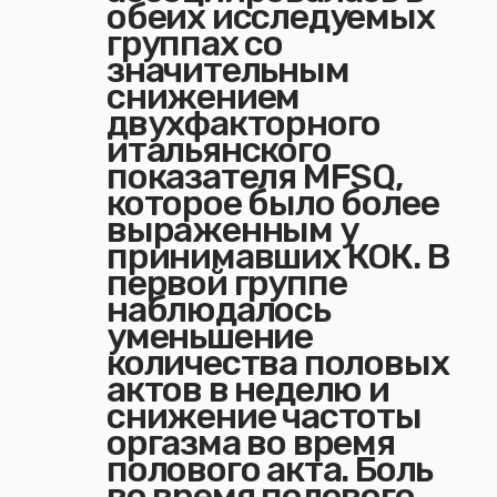
обеих исследуемых
группах со
значительным
снижением
двухфакторного
итальянского
показателя MFSQ,
которое было более
выраженным у
принимавших КОК. В
первой группе
наблюдалось
уменьшение
количества половых
актов в неделю и
снижение частоты
оргазма во время
полового акта. Боль
во время полового