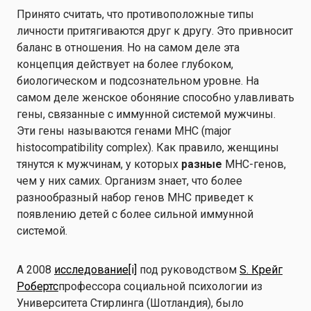
Принято считать, что противоположные типы
личности притягиваются друг к другу. Это привносит
баланс в отношения. Но на самом деле эта
концепция действует на более глубоком,
биологическом и подсознательном уровне. На
самом деле женское обоняние способно улавливать
гены, связанные с иммунной системой мужчины.
Эти гены называются генами MHC (major
histocompatibility complex). Как правило, женщины
тянутся к мужчинам, у которых
разные
MHC-генов,
чем у них самих. Организм знает, что более
разнообразный набор генов MHC приведет к
появлению детей с более сильной иммунной
системой.
A 2008
исследование
[i]
под руководством
S. Крейг
Робертс
профессора социальной психологии из
Университета Стирлинга (Шотландия), было