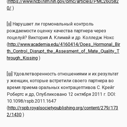
(
https://www.ncbi.nlm.nih.gov/pmc/articles/PMC260582
0/
)
[ii]
Нарушает ли гормональный контроль
рождаемости оценку качества партнера через
поцелуй? Виктория А. Климай и др. Колледж Нокс
(
http://www.academia.edu/4160414/Does_Hormonal_Bir
th_Control_Disrupt_the_Assesment_of_Mate_Quality_T
hrough_Kissing
)
[iii]
Удовлетворенность отношениями и их результат
у женщин, которые встретили своего партнера во
время приема оральных контрацептивов С. Крейг
Робертс и др, Опубликовано 12 октября 2011 г. DOI:
10.1098/rspb.2011.1647
(
http://rspb.royalsocietypublishing.org/content/279/173
2/1430
)