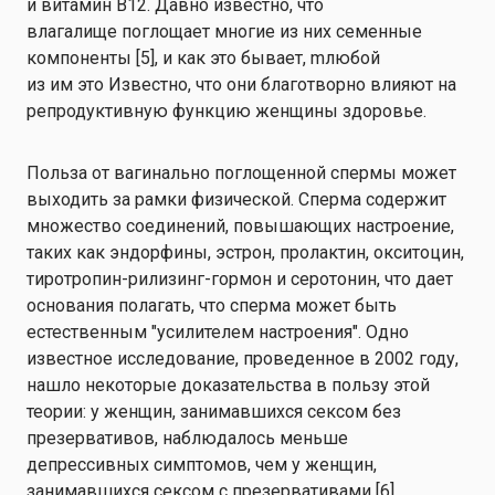
и витамин B12
.
Давно известно, что
влагалище
поглощает
многие из них
семенные
компоненты
[5
]
,
и как это бывает,
m
любой
из
им
это
Известно, что они благотворно влияют на
репродуктивную функцию женщины
здоровье
.
Польза от вагинально поглощенной спермы может
выходить за рамки физической. Сперма содержит
множество соединений, повышающих настроение,
таких как эндорфины, эстрон, пролактин, окситоцин,
тиротропин-рилизинг-гормон и серотонин, что дает
основания полагать, что сперма может быть
естественным "усилителем настроения". Одно
известное исследование, проведенное в 2002 году,
нашло некоторые доказательства в пользу этой
теории: у женщин, занимавшихся сексом без
презервативов, наблюдалось меньше
депрессивных симптомов, чем у женщин,
занимавшихся сексом с презервативами [6].