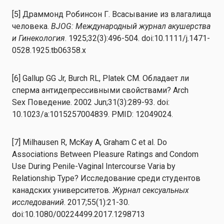
[5
]
Драммонд Робинсон Г. Всасывание из влагалища
человека.
BJOG: Международный журнал акушерства
и
Гинекология
. 1925;32(3):496-504. doi:10.1111/j.1471-
0528.1925.tb
06358.x
[6
]
Gallup GG Jr, Burch RL,
Platek
СМ. Обладает ли
сперма антидепрессивными свойствами? Arch
Sex
Поведение
. 2002 Jun;31(3):289-93.
doi
:
10.1023/a:1015257004839. PMID: 12049024.
[7] Milhausen R, McKay A, Graham C et al. Do
Associations Between Pleasure Ratings and Condom
Use During Penile-Vaginal Intercourse Varia by
Relationship Type? Исследование среди студентов
канадских университетов.
Журнал сексуальных
исследований
. 2017;55(1):21-30.
doi:10.1080/00224499.2017.1298713