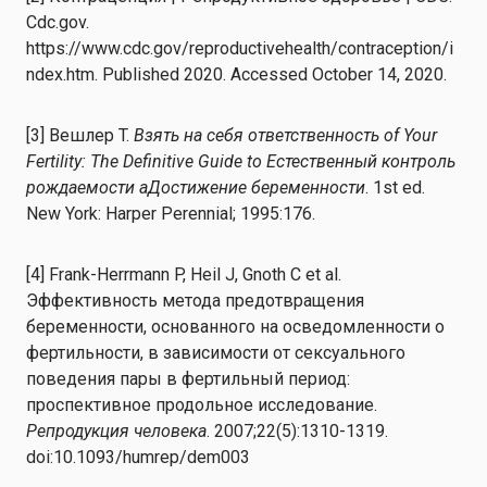
Cdc.gov.
https://www.cdc.gov/reproductivehealth/contraception/i
ndex.htm. Published 2020. Accessed October 14, 2020.
[
3
]
Вешлер
T.
Взять на себя ответственность
o
f Your
Fertility: The Definitive Guide
t
o Естественный контроль
рождаемости
a
Достижение беременности
. 1st ed.
New York: Harper Perennial; 1995:176.
[4] Frank-Herrmann P, Heil J, Gnoth C et al.
Эффективность метода предотвращения
беременности, основанного на осведомленности о
фертильности, в зависимости от сексуального
поведения пары в фертильный период:
проспективное продольное исследование.
Репродукция человека
. 2007;22(5):1310-1319.
doi:10.1093/humrep/dem003