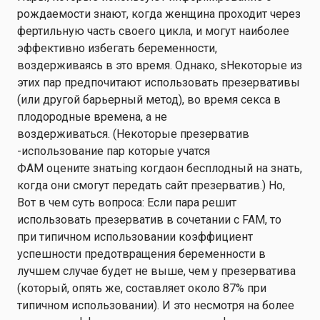
рождаемости
знают, когда женщина проходит через
фертильную часть своего цикла, и могут
наиболее
эффективно
избегать беременности,
воздерживаясь в это время.
Однако,
s
Некоторые из
этих пар предпочитают использовать презервативы
(или другой барьерный метод),
во время секса
в
плодородные времена
, а не
воздерживаться
.
(
Некоторые
презерватив
-
использование пар
которые учатся
ФАМ
оцените
знать
ing
когда
он
бесплодный
на
знать,
когда они смогут передать
сайт
презерватив.
)
Но
,
Вот в чем суть вопроса: Если пара решит
использовать презерватив в сочетании с FAM, то
при типичном использовании коэффициент
успешности предотвращения беременности в
лучшем случае будет не выше, чем у презерватива
(который, опять же, составляет около 87% при
типичном использовании). И это несмотря на более