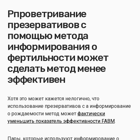
P
проветривание
презервативов с
помощью метода
информирования о
фертильности
может
сделать
метод менее
эффективен
Хотя это может
кажется
нелогично, что
использование презервативов с
a
информирование
о рождаемости
метод может
фактически
уменьшить
показатель эффективности FABM
.
Пары, которые используют
информирование о