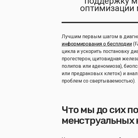
поддержку м
оптимизации 
Лучшим первым шагом в диагно
информирования о бесплодии
(F
цикла и ускорить постановку диа
прогестерон, щитовидная железа
полипов или аденомиоза), биоп
или предраковых клеток) и анал
проблем со свертываемостью).
Что мы до сих п
менструальных 