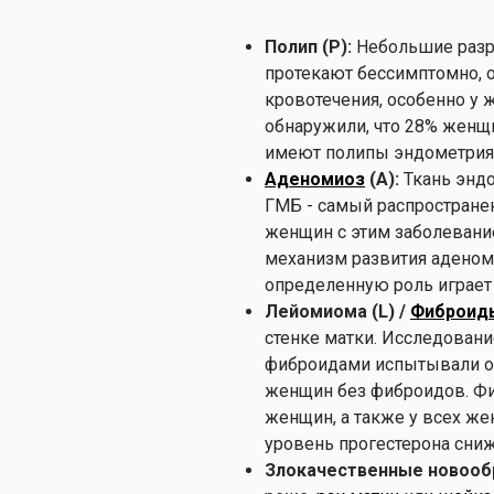
Полип (P):
Небольшие разра
протекают бессимптомно, 
кровотечения, особенно у 
обнаружили, что 28% жен
имеют полипы эндометрия, ч
Аденомиоз
(A):
Ткань эндо
ГМБ - самый распростране
женщин с этим заболевани
механизм развития аденомио
определенную роль играет 
Лейомиома (L) /
Фиброид
стенке матки. Исследовани
фиброидами испытывали об
женщин без фиброидов. Фи
женщин, а также у всех же
уровень прогестерона снижа
Злокачественные новообр