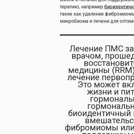
терапию, например
биоидентичн
такие как удаление фибромиомы
микробиома и печени для оптим
Лечение ПМС за
врачом, прошед
восстановит
медицины (RRM)
лечение первоп
Это может вк
жизни и пи
гормональ
гормональн
биоидентичный 
вмешательст
фибромиомы или 