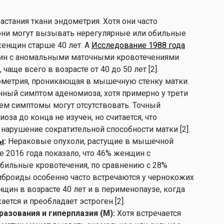
стания ткани эндометрия. Хотя они часто
они могут вызывать нерегулярные или обильные
женщин старше 40 лет. A
Исследование 1988 года
щин с аномальными маточными кровотечениями
аще всего в возрасте от 40 до 50 лет [2].
метрия, проникающая в мышечную стенку матки.
нный симптом аденомиоза, хотя примерно у трети
ем симптомы могут отсутствовать. Точный
за до конца не изучен, но считается, что
нарушение сократительной способности матки [2].
ы
:
Нераковые опухоли, растущие в мышечной
е 2016 года показало, что 46% женщин с
ильные кровотечения, по сравнению с 28%
броиды особенно часто встречаются у чернокожих
нщин в возрасте 40 лет и в перименопаузе, когда
ется и преобладает эстроген [2].
азования и гиперплазия (M):
Хотя встречается