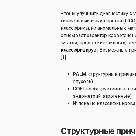
Чтобы улучшить диагностику ХМ
гинекологии и акушерства (FIGO
классификации аномальных мато
описывает характер кровотечен
частота, продолжительность, рег
классифицирует
Возможные при
[1].
PALM
: структурные причин
опухоль)
COEI
: необструктивные при
эндометрий, ятрогенные)
N
: пока не классифицирова
Структурные прич