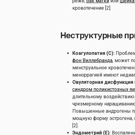
реже,
рак матки
или
шейка
кровотечение [2].
Неструктурные пр
Коагулопатия (C):
Проблем
фон Виллебранда
, может 
менструальное кровотечен
меноррагией имеют недиаг
Овуляторная дисфункция (
синдром поликистозных яи
длительному воздействию э
чрезмерному наращиванию
Повышенные андрогены при
мощную форму эстрогена, 
[2].
Эндометрий (E):
Воспалени