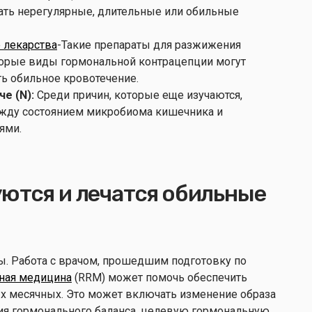
ать нерегулярные, длительные или обильные
 лекарства
-Такие препараты для разжижения
торые виды гормональной контрацепции могут
ь обильное кровотечение.
е (N):
Среди причин, которые еще изучаются,
жду состоянием микробиома кишечника и
ями.
уются и лечатся обильные
ы. Работа с врачом, прошедшим подготовку по
вная медицина
(RRM) может помочь обеспечить
х месячных. Это может включать изменение образа
ия гормонального баланса, целевую гормональную