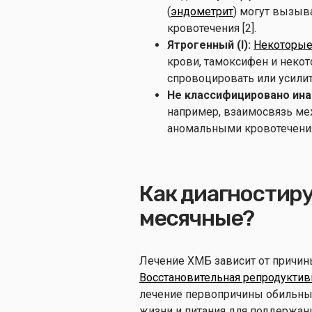
(
эндометрит
) могут вызыв
кровотечения [2].
Ятрогенный (I):
Некоторые
крови, тамоксифен и неко
спровоцировать или усилит
Не классифицировано инач
например, взаимосвязь ме
аномальными кровотечени
Как диагностир
месячные?
Лечение ХМБ зависит от причин
Восстановительная репродукти
лечение первопричины обильны
жизни и питания для поддержан