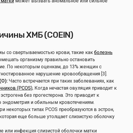
 матки
может вызвать аномальное или сильное
ичины ХМБ (COEIN)
ы со свертываемостью крови, такие как
болезнь
помешать организму правильно остановить
ие. По некоторым оценкам, до 13% женщин с
ностированное нарушение кровообращения [3].
О):
Часто встречается при таких заболеваниях, как
чников (PCOS)
, Когда нечастая овуляция приводит к
строгена без прогестерона. Это приводит к
 эндометрия и обильным кровотечениям.
 некоторых типах PCOS преобразуются в эстрон,
которая еще больше утолщает слизистую оболочку
е или инфекция слизистой оболочки матки