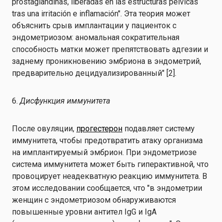
prostaglandinas, liberadas en las estructuras pélvicas
tras una irritación e inflamación". Эта теория может
объяснить срыв имплантации у пациенток с
эндометриозом: аномальная сократительная
способность матки может препятствовать адгезии и
заднему проникновению эмбриона в эндометрий,
предварительно децидуализированный" [2].
6.
Дисфункция иммунитета
После овуляции,
прогестерон
подавляет систему
иммунитета, чтобы предотвратить атаку организма
на имплантируемый эмбрион. При эндометриозе
система иммунитета может быть гиперактивной, что
провоцирует неадекватную реакцию иммунитета. В
этом исследовании сообщается, что "в эндометрии
женщин с эндометриозом обнаруживаются
повышенные уровни антител IgG и IgA