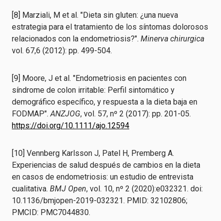
[8] Marziali, M et al. "Dieta sin gluten: ¿una nueva
estrategia para el tratamiento de los síntomas dolorosos
relacionados con la endometriosis?".
Minerva chirurgica
vol. 67,6 (2012): pp. 499-504.
[9] Moore, J et al. "Endometriosis en pacientes con
síndrome de colon irritable: Perfil sintomático y
demográfico específico, y respuesta a la dieta baja en
FODMAP".
ANZJOG
, vol. 57, nº 2 (2017): pp. 201-05.
https://doi.org/10.1111/ajo.12594
[10] Vennberg Karlsson J, Patel H, Premberg A.
Experiencias de salud después de cambios en la dieta
en casos de endometriosis: un estudio de entrevista
cualitativa.
BMJ Open
, vol. 10, nº 2 (2020):e032321. doi:
10.1136/bmjopen-2019-032321. PMID: 32102806;
PMCID: PMC7044830.