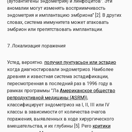
(аутоантигены эндометрия) и линфоцитов". Эти
аномалии могут изменять восприимчивость
эндометрия и имплантацию эмбриона" [2]. В других
словах, система иммунитета может атаковать
эмбрион или препятствовать имплантации.
7.
Локализация поражения
Устед, вероятно.
получил пунтуасьон или эстадио
когда диагностировали эндометриоз. Наиболее
древняя и известная система эстадификации,
пересмотренная в последний раз в 1996 году в
рамках программы "Ла
Американское общество
репродуктивной медицины (ASRM)
),
классифицирует эндометриоз на I, II, III или IV
классы в зависимости от количества очагов
поражения, выявленных в ходе хирургического
вмешательства, и их глубины [5]. Pero
критики