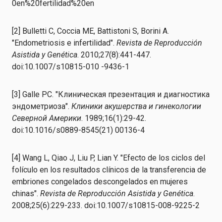
0en%20fertilidad%20en
[2] Bulletti C, Coccia ME, Battistoni S, Borini A.
"Endometriosis e infertilidad".
Revista de Reproducción
Asistida y Genética
. 2010;27(8):441-447.
doi:10.1007/s10815-010 -9436-1
[3] Galle PC. "Клиническая презентация и диагностика
эндометриоза".
Клиники акушерства и гинекологии
Северной Америки
. 1989;16(1):29-42.
doi:10.1016/s0889-8545(21) 00136-4
[4] Wang L, Qiao J, Liu P, Lian Y. "Efecto de los ciclos del
folículo en los resultados clínicos de la transferencia de
embriones congelados descongelados en mujeres
chinas".
Revista de Reproducción Asistida y Genética
.
2008;25(6):229-233. doi:10.1007/s10815-008-9225-2