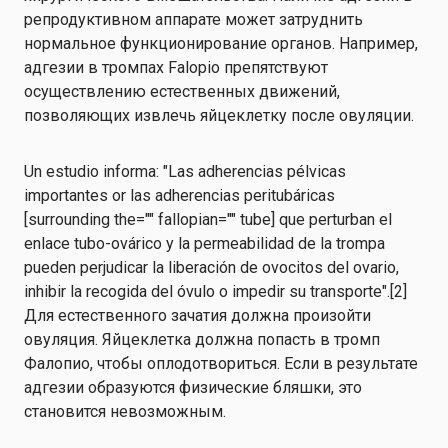
репродуктивном аппарате может затруднить
нормальное функционирование органов. Например,
адгезии в тромпах Falopio препятствуют
осуществлению естественных движений,
позволяющих извлечь яйцеклетку после овуляции.
Un estudio informa: "Las adherencias pélvicas
importantes or las adherencias peritubáricas
[surrounding the="" fallopian="" tube] que perturban el
enlace tubo-ovárico y la permeabilidad de la trompa
pueden perjudicar la liberación de ovocitos del ovario,
inhibir la recogida del óvulo o impedir su transporte".[2]
Для естественного зачатия должна произойти
овуляция. Яйцеклетка должна попасть в тромп
Фалопио, чтобы оплодотвориться. Если в результате
адгезии образуются физические бляшки, это
становится невозможным.