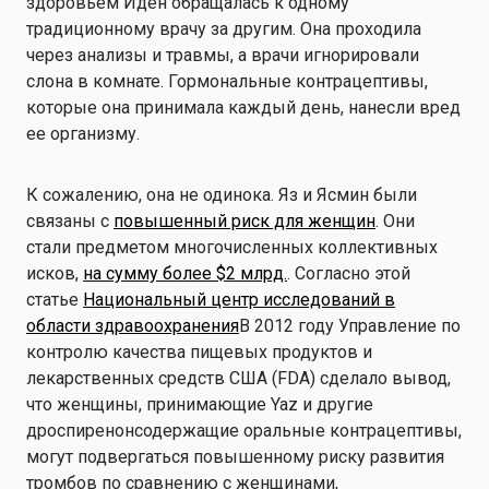
здоровьем Иден обращалась к одному
традиционному врачу за другим. Она проходила
через анализы и травмы, а врачи игнорировали
слона в комнате. Гормональные контрацептивы,
которые она принимала каждый день, нанесли вред
ее организму.
К сожалению, она не одинока. Яз и Ясмин были
связаны с
повышенный риск для женщин
. Они
стали предметом многочисленных коллективных
исков,
на сумму более $2 млрд.
. Согласно этой
статье
Национальный центр исследований в
области здравоохранения
В 2012 году Управление по
контролю качества пищевых продуктов и
лекарственных средств США (FDA) сделало вывод,
что женщины, принимающие Yaz и другие
дроспиренонсодержащие оральные контрацептивы,
могут подвергаться повышенному риску развития
тромбов по сравнению с женщинами,