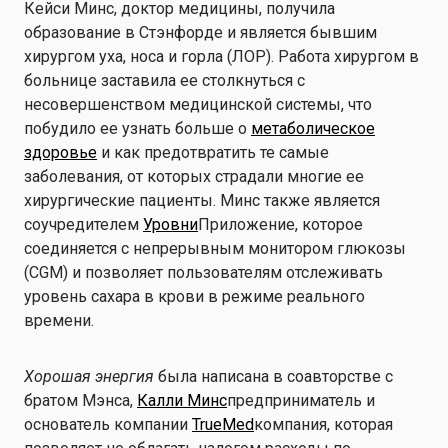
Кейси Минс, доктор медицины, получила
образование в Стэнфорде и является бывшим
хирургом уха, носа и горла (ЛОР). Работа хирургом в
больнице заставила ее столкнуться с
несовершенством медицинской системы, что
побудило ее узнать больше о
метаболическое
здоровье
и как предотвратить те самые
заболевания, от которых страдали многие ее
хирургические пациенты. Минс также является
соучредителем
Уровни
Приложение, которое
соединяется с непрерывным монитором глюкозы
(CGM) и позволяет пользователям отслеживать
уровень сахара в крови в режиме реального
времени.
Хорошая энергия
была написана в соавторстве с
братом Мэнса,
Калли Минс
предприниматель и
основатель компании
TrueMed
компания, которая