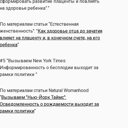
сформировать развитие плаценты и повлиять
на здоровье ребенка”.”
По материалам статьи “Естественная
женственность": "
Как здоровье отца до зачатия
влияет на плаценту и, в конечном счете, на его
ребенка
“
#5 “Вызываем New York Times:
Информированность о бесплодии выходит за
рамки политики ”
По материалам статьи Natural Womanhood
“
Вызываем "Нью-Йорк Таймс":
Осведомленность о рождаемости выходит за
рамки политики
“